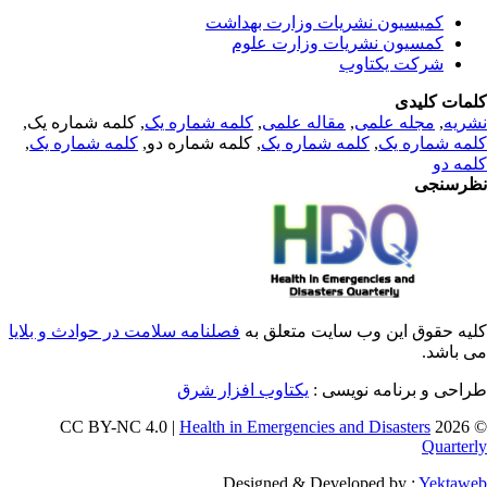
کمیسیون نشریات وزارت بهداشت
کمسیون نشریات وزارت علوم
شرکت یکتاوب
مات کلیدی
ریه
,
مجله علمی
,
مقاله علمی
,
کلمه شماره یک
, کلمه شماره یک,
مه شماره یک
,
کلمه شماره یک
, کلمه شماره دو,
کلمه شماره یک
,
مه دو
رسنجی
یه حقوق این وب سایت متعلق به
فصلنامه سلامت در حوادث و بلایا
 باشد.
احی و برنامه نویسی :
یکتاوب افزار شرق
Health in Emergencies and Disasters
© 202
Quarter
Designed & Developed by :
Yektaw