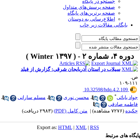
جستجو در پایگاه
صفحه پرسش‌های متداول
صفحه برترین‌های پایگاه
اطلاع‌رسانی به دوستان
بایگانی مقالات زیر چاپ
دوره ۴، شماره ۲ - ( Winter ۱۳۹۷ )
سیلاب در استان آذربایجان شرقی: گزارش از فیلد
.
۱۱۱-۱
‎ 10.32598/hdq.4.2.109
*
واد بابائی
،
محسن نوری
،
مسلم سارانی
،
اطمه صادقی
کیده
(۷۲۷۶ مشاهده)
|
متن کامل (PDF)
(۲۹۸۳ دریافت)
Export as:
HTML
|
XML
|
RSS
یگاه های مرتبط