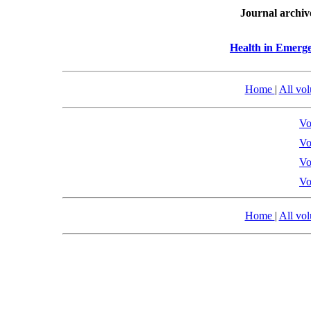
Journal archiv
Health in Emerge
Home
|
All vo
Vo
Vo
Vo
Vo
Home
|
All vo