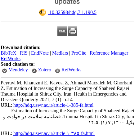
‎ 10.32598/hdq.7.1.190.5
Download citation:
BibTeX
|
RIS
|
EndNote
|
Medlars
|
ProCite
|
Reference Manager
|
RefWorks
Send citation to:
Mendeley
Zotero
RefWorks
Peyravi M, Kharazmi E, Kavosi Z, Ahmadi Marzaleh M, Ghorbani
Z. Estimation of Increasing the Surge Capacity of Shaheed Rajaei
Trauma Hospital in Shiraz City, Iran. Health in Emergencies and
Disasters Quarterly 2021; 7 (1) :5-14
URL:
http://hdq.uswr.ac.ir/article-1-385-fa.html
Estimation of Increasing the Surge Capacity of Shaheed Rajaei
Trauma Hospital in Shiraz City, Iran. فصلنامه سلامت در حوادث و
بلایا. ۱۴۰۰; ۷ (۱) :۵-۱۴
URL:
http://hdq.uswr.ac.ir/article-۱-۳۸۵-fa.html