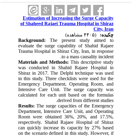
Estimation of Increasing the Surge Capacity
of Shaheed Rajaei Trauma Hospital in Shiraz
City, Iran
چکیده:
(۴۴۰۵ مشاهده)
Background:
The present study aimed to
evaluate the surge capability of Shahid Rajaee
Trauma Hospital in Shiraz City, Iran, in response
to a mass causality incident.
Materials and Methods:
This descriptive study
was conducted in Shahid Rajaee Hospital in
Shiraz in 2017. The Delphi technique was used
in this study. Three checklists were used for the
Emergency Department, Operating Room, and
Intensive Care Unit. The surge capacity was
calculated for each unit based on the formulas
derived from different studies.
Results:
The surge capacities of the Emergency
Department, Intensive Care Unit, and Operating
Room were obtained 36%, 20%, and 17.5%,
respectively. Shahid Rajaee Hospital of Shiraz
can quickly increase its capacity by 27% based
on the scenario defined in this study. However, if