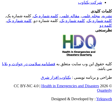
شرکت یکتاوب
مات کلیدی
, کلمه شماره یک,
کلمه شماره یک
,
مقاله علمی
,
مجله علمی
,
ریه
,
کلمه شماره یک
, کلمه شماره دو,
کلمه شماره یک
,
مه شماره یک
مه دو
رسنجی
یه حقوق این وب سایت متعلق به
فصلنامه سلامت در حوادث و بلایا
ی باشد
طراحی و برنامه نویسی
یکتاوب افزار شرق
Health in Emergencies and Disasters
© 202
Quarter
Designed & Developed by :
Yektaw