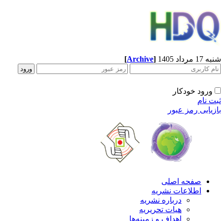
[
Archive
]
1 مرداد 1405
ورود خودکار
ت نام
زیابی رمز عبور
صفحه اصلی
اطلاعات نشریه
درباره نشریه
هیات تحریریه
اهداف و زمینه‌ها