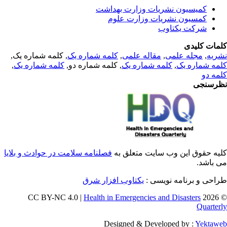
کمیسیون نشریات وزارت بهداشت
کمسیون نشریات وزارت علوم
شرکت یکتاوب
مات کلیدی
, کلمه شماره یک,
کلمه شماره یک
,
مقاله علمی
,
مجله علمی
,
ریه
,
کلمه شماره یک
, کلمه شماره دو,
کلمه شماره یک
,
مه شماره یک
مه دو
رسنجی
یه حقوق این وب سایت متعلق به
فصلنامه سلامت در حوادث و بلایا
ی باشد
طراحی و برنامه نویسی
یکتاوب افزار شرق
Health in Emergencies and Disasters
© 202
Quarter
Designed & Developed by :
Yektaw