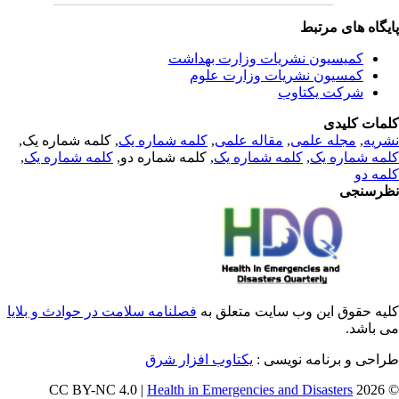
یگاه های مرتبط
کمیسیون نشریات وزارت بهداشت
کمسیون نشریات وزارت علوم
شرکت یکتاوب
مات کلیدی
, کلمه شماره یک,
کلمه شماره یک
,
مقاله علمی
,
مجله علمی
,
ریه
,
کلمه شماره یک
, کلمه شماره دو,
کلمه شماره یک
,
مه شماره یک
مه دو
رسنجی
یه حقوق این وب سایت متعلق به
فصلنامه سلامت در حوادث و بلایا
ی باشد
طراحی و برنامه نویسی
یکتاوب افزار شرق
Health in Emergencies and Disasters
© 202