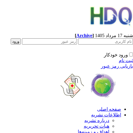
[
Archive
]
1 مرداد 1405
ورود خودکار
ت نام
زیابی رمز عبور
صفحه اصلی
اطلاعات نشریه
درباره نشریه
هیات تحریریه
اهداف و زمینه‌ها