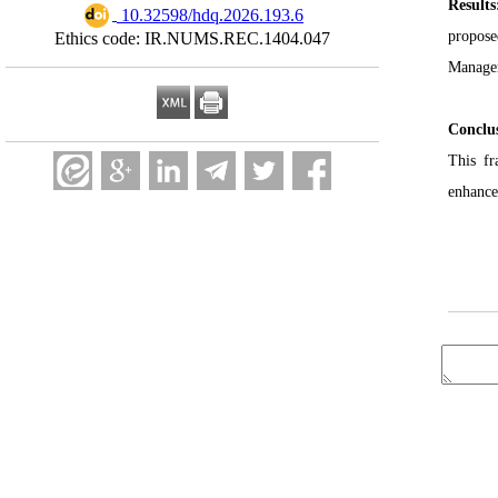
Result
‎ 10.32598/hdq.2026.193.6
propose
Ethics code: IR.NUMS.REC.1404.047
Managem
Conclu
This fr
enhance