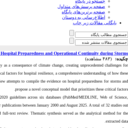
جستجو در پایگاه
صفحه پرسش‌های متداول
صفحه برترین‌های پایگاه
اطلاع‌رسانی به دوستان
بایگانی مقالات زیر چاپ
 Hospital Preparedness and Operational Continuity during Storms
چکیده:
(۴۸۳ مشاهده)
y as a consequence of climate change, creating unprecedented challenges for
tical factors for hospital resilience, a comprehensive understanding of how these
view attempts to compile the evidence on hospital preparedness for storms and
propose a novel conceptual model that prioritizes these critical factors.
2020 guidelines across six databases (PubMed/MEDLINE, Web of Science
 publications between January 2000 and August 2025. A total of 32 studies out
nd full‑text review. Thematic synthesis served as the analytical method for the
extracted data.