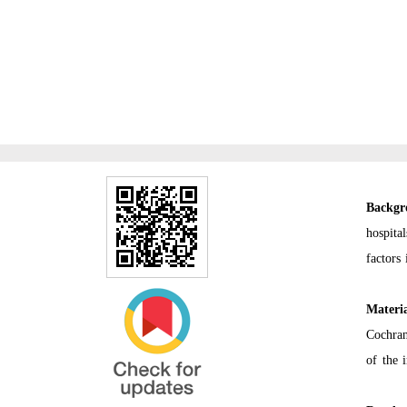
Backgr
hospita
factors
Materi
Cochran
of the 