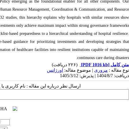
Policy emerging as the foundational enabler for all other components. Ou
g, Human Resource Management, Coordination & Communication, and Resource
2 studies, this hierarchy explains why hospitals with similar resources show
investments only achieve maximum impact within strong governance frameworks.
st-based preparedness to a hierarchical understanding of hospital resilience.
based guidance for prioritizing investments and developing strategies that
ation of healthcare facilities into resilient institutions capable of maintaining
continuous care during disasters.
(۲۲۶ دریافت)
[PDF 1016 kb]
متن کامل
نوع مقاله :
مروری
| موضوع مقاله:
اورژانس
دریافت: 1404/8/7 | پذیرش: 1405/3/12
ارسال نظر درباره این مقاله : نام کاربری :