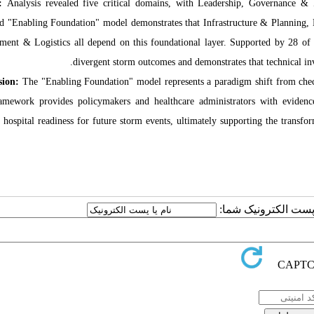
s:
Analysis revealed five critical domains, with Leadership, Governance & 
d "Enabling Foundation" model demonstrates that Infrastructure & Plannin
ent & Logistics all depend on this foundational layer. Supported by 28 of 3
divergent storm outcomes and demonstrates that technical 
sion:
The "Enabling Foundation" model represents a paradigm shift from checkli
amework provides policymakers and healthcare administrators with evidence-
 hospital readiness for future storm events, ultimately supporting the transform
یا پست الکترونیک شما