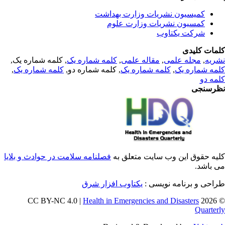
کمیسیون نشریات وزارت بهداشت
کمسیون نشریات وزارت علوم
شرکت یکتاوب
مات کلیدی
, کلمه شماره یک,
کلمه شماره یک
,
مقاله علمی
,
مجله علمی
,
ریه
,
کلمه شماره یک
, کلمه شماره دو,
کلمه شماره یک
,
مه شماره یک
مه دو
رسنجی
یه حقوق این وب سایت متعلق به
فصلنامه سلامت در حوادث و بلایا
ی باشد
طراحی و برنامه نویسی
یکتاوب افزار شرق
Health in Emergencies and Disasters
© 202
Quarter