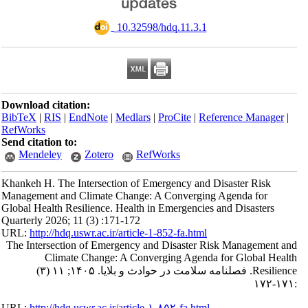
‎ 10.32598/hdq.11.3.1
Download citation:
BibTeX
|
RIS
|
EndNote
|
Medlars
|
ProCite
|
Reference Manager
|
RefWorks
Send citation to:
Mendeley
Zotero
RefWorks
Khankeh H. The Intersection of Emergency and Disaster Risk
Management and Climate Change: A Converging Agenda for
Global Health Resilience. Health in Emergencies and Disasters
Quarterly 2026; 11 (3) :171-172
URL:
http://hdq.uswr.ac.ir/article-1-852-fa.html
The Intersection of Emergency and Disaster Risk Management and
Climate Change: A Converging Agenda for Global Health
Resilience. فصلنامه سلامت در حوادث و بلایا. ۱۴۰۵; ۱۱ (۳)
:۱۷۱-۱۷۲
URL:
http://hdq.uswr.ac.ir/article-۱-۸۵۲-fa.html