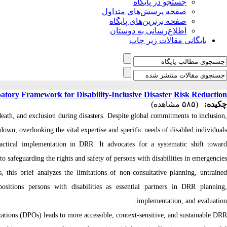
جستجو در پایگاه
صفحه پرسش‌های متداول
صفحه برترین‌های پایگاه
اطلاع‌رسانی به دوستان
بایگانی مقالات زیر چاپ
patory Framework for Disability-Inclusive Disaster Risk Reduction
چکیده:
(۵۸۵ مشاهده)
 death, and exclusion during disasters. Despite global commitments to inclusion,
down, overlooking the vital expertise and specific needs of disabled individuals.
ctical implementation in DRR. It advocates for a systematic shift toward
to safeguarding the rights and safety of persons with disabilities in emergencies.
 this brief analyzes the limitations of non-consultative planning, untrained
ositions persons with disabilities as essential partners in DRR planning,
implementation, and evaluation.
tions (DPOs) leads to more accessible, context-sensitive, and sustainable DRR