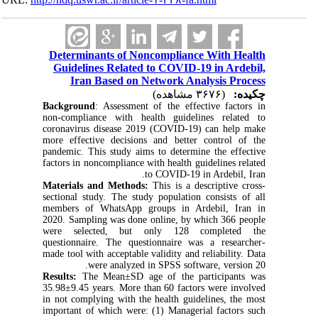
Determinants of Noncompliance With Health
Guidelines Related to COVID-19 in Ardebil,
Iran Based on Network Analysis Process
چکیده:
(۳۶۷۶ مشاهده)
Background
: Assessment of the effective factors in
non-compliance with health guidelines related to
coronavirus disease 2019 (COVID-19) can help make
more effective decisions and better control of the
pandemic. This study aims to determine the effective
factors in noncompliance with health guidelines related
to COVID-19 in Ardebil, Iran.
Materials and Methods:
This is a descriptive cross-
sectional study. The study population consists of all
members of WhatsApp groups in Ardebil, Iran in
2020. Sampling was done online, by which 366 people
were selected, but only 128 completed the
questionnaire. The questionnaire was a researcher-
made tool with acceptable validity and reliability. Data
were analyzed in SPSS software, version 20.
Results:
The Mean±SD age of the participants was
35.98±9.45 years. More than 60 factors were involved
in not complying with the health guidelines, the most
important of which were: (1) Managerial factors such