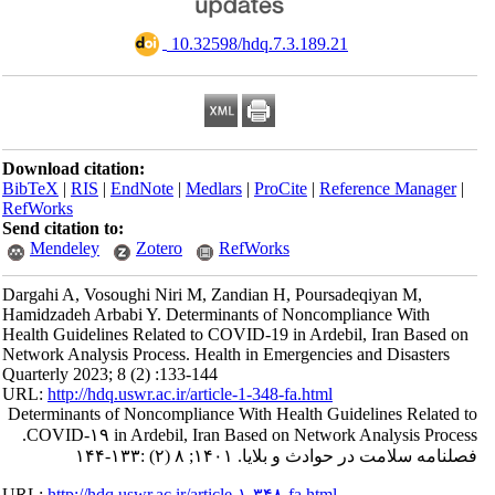
‎ 10.32598/hdq.7.3.189.21
Download citation:
BibTeX
|
RIS
|
EndNote
|
Medlars
|
ProCite
|
Reference Manager
|
RefWorks
Send citation to:
Mendeley
Zotero
RefWorks
Dargahi A, Vosoughi Niri M, Zandian H, Poursadeqiyan M,
Hamidzadeh Arbabi Y. Determinants of Noncompliance With
Health Guidelines Related to COVID-19 in Ardebil, Iran Based on
Network Analysis Process. Health in Emergencies and Disasters
Quarterly 2023; 8 (2) :133-144
URL:
http://hdq.uswr.ac.ir/article-1-348-fa.html
Determinants of Noncompliance With Health Guidelines Related to
COVID-۱۹ in Ardebil, Iran Based on Network Analysis Process.
فصلنامه سلامت در حوادث و بلایا. ۱۴۰۱; ۸ (۲) :۱۳۳-۱۴۴
URL:
http://hdq.uswr.ac.ir/article-۱-۳۴۸-fa.html