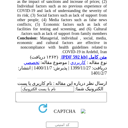
as the impact of sanctions and increase of prices; (2)
Individual factors such as no previous experience of
COVID-19 and lack of understanding the severity of
its risk; (3) Social factors such as lack of support from
other people; (4) Media factors such as false news
conflicts; (5) Economic factors such as lack of
facilities for testing and screening, and (6) Cultural
factors such as lack of support from family members.
Conclusion:
Managerial, individual , social, media,
economic and cultural factors are effective in
noncompliance with health guidelines related to
COVID-19 in Ardebil, Iran.
(۱۲۶۲ دریافت)
[PDF 592 kb]
متن کامل
نوع مقاله :
كاربردي
| موضوع مقاله:
تخصصي
دریافت: 1399/11/27 | پذیرش: 1400/11/7 | انتشار:
1401/2/7
ارسال نظر درباره این مقاله : نام کاربری یا پست
الکترونیک شما: