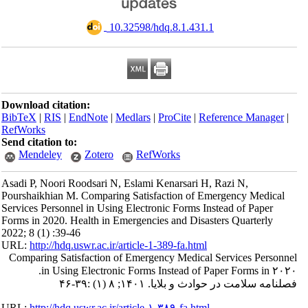
‎ 10.32598/hdq.8.1.431.1
Download citation:
BibTeX
|
RIS
|
EndNote
|
Medlars
|
ProCite
|
Reference Manager
|
RefWorks
Send citation to:
Mendeley
Zotero
RefWorks
Asadi P, Noori Roodsari N, Eslami Kenarsari H, Razi N,
Pourshaikhian M. Comparing Satisfaction of Emergency Medical
Services Personnel in Using Electronic Forms Instead of Paper
Forms in 2020. Health in Emergencies and Disasters Quarterly
2022; 8 (1) :39-46
URL:
http://hdq.uswr.ac.ir/article-1-389-fa.html
Comparing Satisfaction of Emergency Medical Services Personnel
in Using Electronic Forms Instead of Paper Forms in ۲۰۲۰.
فصلنامه سلامت در حوادث و بلایا. ۱۴۰۱; ۸ (۱) :۳۹-۴۶
URL:
http://hdq.uswr.ac.ir/article-۱-۳۸۹-fa.html