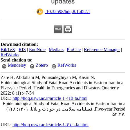
‎ 10.32598/hdq.8.1.452.1
Download citation:
BibTeX
|
RIS
|
EndNote
|
Medlars
|
ProCite
|
Reference Manager
|
RefWorks
Send citation to:
Mendeley
Zotero
RefWorks
Zare H, Abdollahi M, Poursadeghiyan M, Kasiri N.
Epidemiological Study of Fatal Road Accidents in Eastern Iran in a
Five-year Period. Health in Emergencies and Disasters Quarterly
2022; 8 (1) :47-54
URL:
http://hdq.uswr.ac.ir/article-1-410-fa.html
Epidemiological Study of Fatal Road Accidents in Eastern Iran in a
Five-year Period. فصلنامه سلامت در حوادث و بلایا. ۱۴۰۱; ۸ (۱)
:۴۷-۵۴
URL:
http://hdq.uswr.ac.ir/article-۱-۴۱۰-fa.html