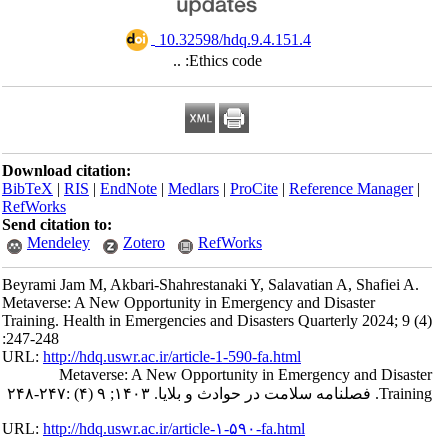
‎ 10.32598/hdq.9.4.151.4
Ethics code: ..
Download citation:
BibTeX
|
RIS
|
EndNote
|
Medlars
|
ProCite
|
Reference Manager
|
RefWorks
Send citation to:
Mendeley
Zotero
RefWorks
Beyrami Jam M, Akbari-Shahrestanaki Y, Salavatian A, Shafiei A.
Metaverse: A New Opportunity in Emergency and Disaster
Training. Health in Emergencies and Disasters Quarterly 2024; 9 (4)
:247-248
URL:
http://hdq.uswr.ac.ir/article-1-590-fa.html
Metaverse: A New Opportunity in Emergency and Disaster
Training. فصلنامه سلامت در حوادث و بلایا. ۱۴۰۳; ۹ (۴) :۲۴۷-۲۴۸
URL:
http://hdq.uswr.ac.ir/article-۱-۵۹۰-fa.html